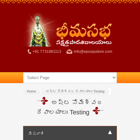
+91 7731881113
info@epoojastore.com
Home
అష్ట సోమేశ్వర దేవాలయాలు Testing
అష్ట సోమేశ్వర
దేవాలయాలు Testing
మేషరాశి