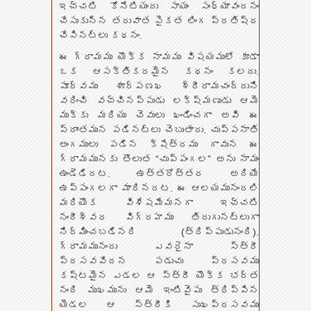
ఇచ్చటి కోనేటియందు సాయం సంధ్యావందనం
చేసుకున్న తరువాత సైకత లింగ ప్రతిష్ఠ
చేసినట్లు కథనం.
ఈ గ్రామము యొక్క నామము విషయములో కూడా
ఒక ఆసక్తికరమైన కథనం కలదు.
పూర్వము శూర్పణఖ శ్రీరామచంద్రుని
వరించి వచ్చినప్పుడు లక్ష్మణుడు ఆమె
ముక్కు మరియు చెవులు ఖండించగా అవి ఈ
ప్రాంతమున పడినట్లు చెబుతారు. చుప్పనాతి
అంగములు పడిన క్షేత్రము గావున ఈ
గ్రామమునకు తొలుత “చుప్పంగల” అను నామం
ఉండెడిదట. ఉత్తరోత్తర అదియే
ఉప్పంగలగా మారినదట. ఈ ఆలయమునందలి
మరియొక విశేషమేమనగా ఇచ్చటి
నందీశ్వర విగ్రహము తిరుగునట్లుగా
నిర్మించబడినది (త్రిప్పుడునంది).
గ్రామమునందు ఎవరైనా స్త్రీ
ప్రసవవేదన పడుచు ప్రసవము
కష్టమైన ఎడల ఆ స్త్రీ యొక్క భర్త
నంది ముఖమును ఆమె ఇంటివైపు త్రిప్పిన
యెడల ఆ స్త్రీకి సుఖప్రసవము