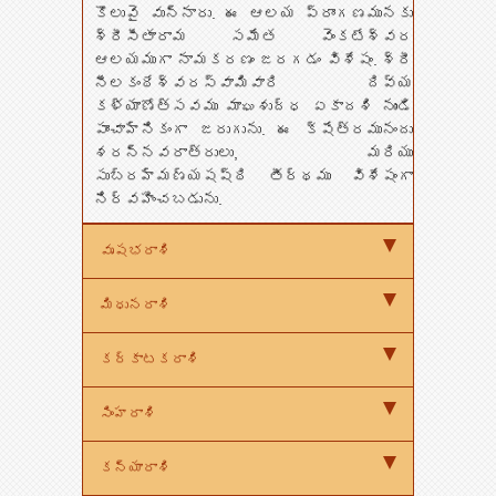
కొలువై వున్నారు. ఈ ఆలయ ప్రాంగణమునకు
శ్రీసీతారామ సమేత వెంకటేశ్వర
ఆలయముగా నామకరణం జరగడం విశేషం. శ్రీ
నీలకంఠేశ్వరస్వామివారి దివ్య
కళ్యాణోత్సవము మాఘశుద్ధ ఏకాదశి నుండి
పాంచాహ్నికంగా జరుగును. ఈ క్షేత్రమునందు
శరన్నవరాత్రులు, మరియు
సుబ్రహ్మణ్యషష్ఠి తీర్థము విశేషంగా
నిర్వహించబడును.
వృషభరాశి
మిధునరాశి
కర్కాటకరాశి
సింహరాశి
కన్యారాశి