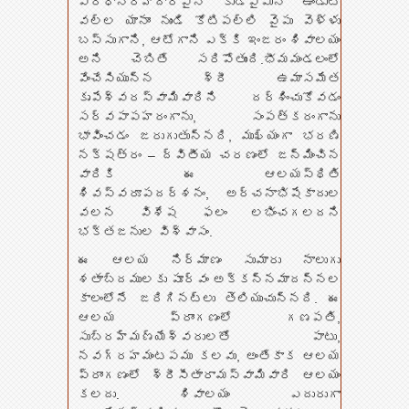
ప్రధానరహదారిపైన కుడివైపున ఉండుట
వల్ల యానాం నుండి కోటిపల్లి వైపు వెళ్ళు
బస్సుగాని, ఆటోగాని ఎక్కి ఇంజరం శివాలయం
అని చెబితే సరిపోతుంది.భీమమండలంలో
వేంచేసియున్న శ్రీ ఉమాసమేత
కృపేశ్వరస్వామివారిని దర్శించుకోవడం
సర్వపాపహరంగాను, సంపత్కరంగాను
భావించడం జరుగుతున్నది, ముఖ్యంగా భరణి
నక్షత్రం – ద్వితీయ చరణంలో జన్మించిన
వారికి ఈ ఆలయస్థితి
శివస్వరూపదర్శనం, అర్చనాభిషేకాదుల
వలన విశేష ఫలం లభించగలదని
భక్తజనుల విశ్వాసం.
ఈ ఆలయ నిర్మాణం సుమారు నాలుగు
శతాబ్దములకు పూర్వం అక్కన్నమాదన్నల
కాలంలోనే జరిగినట్లు తెలియుచున్నది. ఈ
ఆలయ ప్రాంగణంలో గణపతి,
సుబ్రహ్మణ్యేశ్వరులతో పాటు,
నవగ్రహమంటపము కలవు, అంతేకాక ఆలయ
ప్రాంగణంలో శ్రీసీతారామస్వామివారి ఆలయం
కలదు. శివాలయం ఎదురుగా