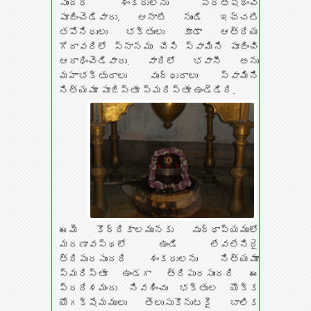
సుందరి శంకరులను ప్రతిష్ఠించి
పూజించెడివారు. ఆనాటి నుండి ఇచ్చటి
తపోనిధులు భక్తులు కూడా ఆత్రేయ
గోదావరిలో స్నానము చేసి స్వామిని పూజించి
ఆరాధించెడివారు. వారిలో భవానీ అను
మహాభక్తురాలు వృద్ధురాలు స్వామిని
నిత్యమూ పూజిస్తూ స్మరిస్తూ ఉండెడిది.
ఈమె కొద్దికాలమునకు వృద్ధాప్యములో
మరణావస్థలో ఉండి లేవలేనిదై
త్రిపురసుందరి శంకరులను నిత్యమూ
స్మరిస్తూ ఉండగా త్రిపురసుందరి ఈ
ప్రదేశమందు నివశించు భక్తుల యొక్క
యోగక్షేమములు తెలుసుకొనుటకై బాలిక