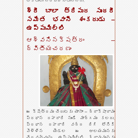
భక్తులు నిర్వహిస్తున్నారు.
శ్రీ బాలా త్రిపుర సుందరీ
సమేత భవానీ శంకరుడు –
ఉప్పుమిల్లి
ఆశ్వనినక్షత్రం –
ద్వితీయచరణం
ఈ క్షేత్రము చేరుటకు యానాం – ద్రాక్షారామం
ప్రధాన రహదారి నుండి మార్గము కలదు.
ప్రధాన రహదారి వద్ద దిగి లోనికి
వెళ్ళిన యెడల ఈ ఆలయమునకు
చేరవచ్చును. ఉప్పుమిల్లి గ్రామమునకు