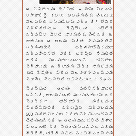
ఈ క్షేత్రము కాకినాడ – యానాం ప్రధాన
రహదారిపై కలదు. ఆలయమునకు చేరుటకు
నీలపల్లి బస్సుస్టాపు వద్ద దిగి లోనికి
వెళ్ళవలెను.ఈ క్షేత్రము కృత్తిక
నక్షత్రం మొదటి పాదమునకు చెందినది. ఈ
జాతకులు ఈ ఆలయ స్థిత శివమూర్తిని
దర్శించుకుని అర్చనాభిషేకములు
నిర్వహించినచో వారికి అరిష్ట నివృత్తి
జరిగి సుఖవంతులగుదురని భక్తుల
విశ్వాసము. ఈ గ్రామము యొక్క నామధేయము
కూడా క్షేత్ర స్థిత నీలకంఠేశ్వరస్వామి
పేరుమీద నీలపల్లి అయినట్లు ఒక కథనం.
ప్రస్తుతం ఆలయం పునర్నిర్మాణంలో
ఉన్నది. ఆలయమందలి మూలమూర్తులను ఒక
ప్రక్కగా తాత్కాలిక మందిరమందు
ప్రతిష్టించిరి. జీర్ణమైన పూర్వాలయము
500 సంవత్సరముల క్రితం నిర్మించబడెనని
తెలియుచున్నది. ఈ ఆలయమును జేర్చి విశాల
ప్రాంగణంలో శ్రీ సీతారామస్వామివారు మరియు
శ్రీదేవి, భూదేవి సమేత వెంకటేశ్వరస్వామి