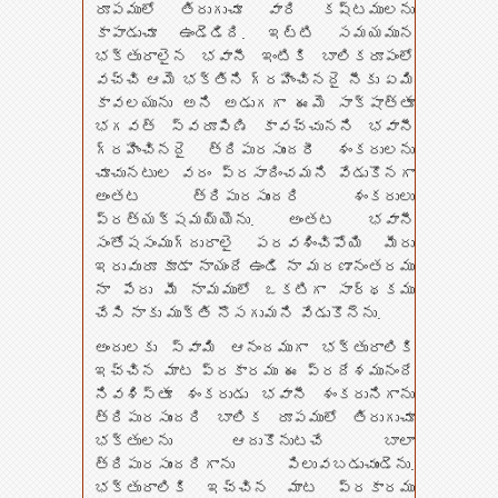
రూపములో తిరుగుచూ వారి కష్టములను
కాపాడుచూ ఉండెడిది. ఇట్టి సమయమున
భక్తురాలైన భవానీ ఇంటికి బాలికరూపంలో
వచ్చి ఆమె భక్తిని గ్రహించినదై నీకు ఏమి
కావలయును అని అడుగగా ఈమె సాక్షాత్తూ
భగవత్ స్వరూపిణి కావచ్చునని భవానీ
గ్రహించినదై త్రిపురసుందరీ శంకరులను
చూచునటుల వరం ప్రసాదించమని వేడుకొనగా
అంతట త్రిపురసుందరి శంకరులు
ప్రత్యక్షమయ్యెను. అంతట భవానీ
సంతోషసంముగ్దురాలై పరవశించిపోయి మీరు
ఇరువురూ కూడా నాయందే ఉండి నా మరణానంతరము
నా పేరు మీ నామములో ఒకటిగా సార్థకము
చేసి నాకు ముక్తి నొసగుమని వేడుకొనెను.
అందులకు స్వామి ఆనందముగా భక్తురాలికి
ఇచ్చిన మాట ప్రకారము ఈ ప్రదేశమునందే
నివశిస్తూ శంకరుడు భవానీ శంకరునిగాను
త్రిపురసుందరి బాలిక రూపములో తిరుగుచూ
భక్తులను ఆదుకొనుటచే బాలా
త్రిపురసుందరిగాను పిలువబడుచుండెను.
భక్తురాలికి ఇచ్చిన మాట ప్రకారము