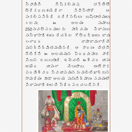
స్వామిని నిష్కల్మష భక్తితో
త్రికరణశుద్ధిగా సేవిస్తారో ఆ
సంకల్పసిద్ధి జరిగినట్లు దృష్టాంతములు
గలవు. ఈ ఆలయం సుమారు
250సంవత్సరములకు పూర్వము పిఠాపురం
సంస్థానాధీశులు రేచర్ల గోత్రజ్ఞులు రావు
గంగాధర రామారావుగారిచే
పునర్నిర్మితమయినది. ఆ కారణం చేతనే
నేటికిని ఈ ఆలయమున ప్రథమపూజ వారి
పేరున జరుగుతుంది. ఇచ్చటి ఈశ్వర రూపం
అఘోర రూపంగా చెబుతారు. అంతేకాక
పరమేశ్వర స్వరూపమునకు మల్లిఖార్జున
నామధేయం కూడా ఆలయ పునఃనిర్మాణం సమయంలో
పిఠాపురాధీశులచే స్థిరపరచబడినది.