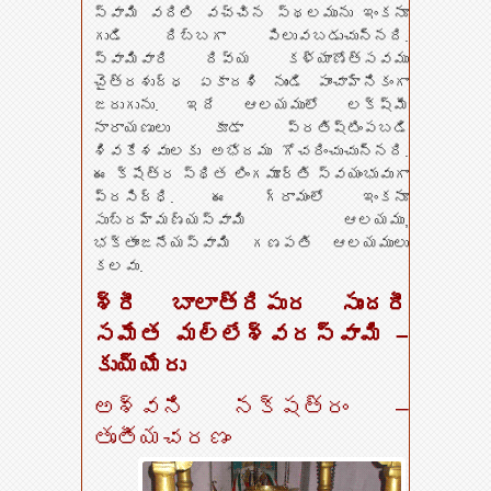
స్వామి వదిలి వచ్చిన స్థలమును ఇంకనూ
గుడి దిబ్బగా పిలువబడుచున్నది.
స్వామివారి దివ్య కళ్యాణోత్సవము
చైత్రశుద్ధ ఏకాదశి నుండి పాంచాహ్నికంగా
జరుగును. ఇదే ఆలయములో లక్ష్మీ
నారాయణులు కూడా ప్రతిష్టింపబడి
శివకేశవులకు అభేదము గోచరించుచున్నది.
ఈ క్షేత్ర స్థిత లింగమూర్తి స్వయంభువుగా
ప్రసిద్ధి. ఈ గ్రామంలో ఇంకనూ
సుబ్రహ్మణ్యస్వామి ఆలయము,
భక్తాంజనేయస్వామి గణపతి ఆలయములు
కలవు.
శ్రీ బాలాత్రిపుర సుందరీ
సమేత మల్లేశ్వరస్వామి –
కుయ్యేరు
అశ్వని నక్షత్రం –
తృతీయచరణం