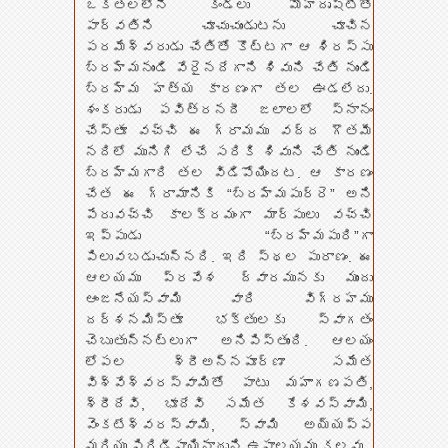
ఒకతలలోని కండ్లు మోహదృష్టితో
పార్వతిని చూచుచుండుటను చూచిన
పరమేశ్వరుడు చేతితో కొట్టగా ఆ శిరస్సు
బ్రహ్మనుండి వేరైనదేగాని శివుని చేతి నుండి
బ్రహ్మ హత్య కారణంగా తల ఊడలేదు.
శంకరుడు పవిత్రనదీ జలాలలో స్నానం
చేస్తూ వచ్చి ఈ గ్రామము వద్ద గౌతమీ
నదిలో మునిగి లేచే సరికి శివుని చేతి నుండి
బ్రహ్మగారి తల విడిపోయిందట. ఆ కారణం
చేత ఈ గ్రామానికి “బ్రహ్మపుర్రె” అని
పేరువచ్చి కాలక్రమంగా మార్పులు వచ్చి
ఇప్పుడు “బ్రహ్మపురి”గా
పిలువబడుచున్నది. ఇది స్థల పురాణం. ఈ
ఆలయము ప్రవేశ ద్వారమునకు ముందు
ఆంజనేయస్వామి వారి విగ్రహము
దర్శనమిస్తూ భక్తులకు స్వాగతం
చెబుతున్నట్లుగా అనిపిస్తుంది. ఆలయం
లోపల శ్రీఅన్నపూర్ణా సమేత
విశ్వేశ్వరస్వామితో పాటు మహాగణపతి,
శ్రీదేవి, భూదేవి సమేత కేశవస్వామి,
వెంకటేశ్వరస్వామి, స్వామి అయ్యప్ప
మరియు షిరిడీసాయినాథుని ఉపాలయము కలవు.