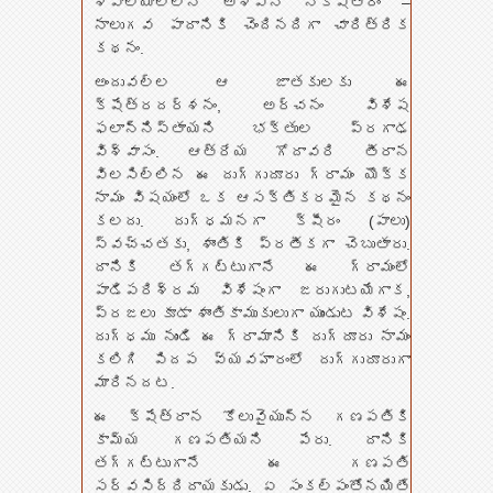
శివాలయాలలోని అశ్వని నక్షత్రం –
నాలుగవ పాదానికి చెందినదిగా చారిత్రిక
కథనం.
అందువల్ల ఆ జాతకులకు ఈ
క్షేత్రదర్శనం, అర్చనం విశేష
ఫలాన్నిస్తాయని భక్తుల ప్రగాఢ
విశ్వాసం. ఆత్రేయ గోదావరి తీరాన
విలసిల్లిన ఈ దుగ్గుదూరు గ్రామం యొక్క
నామం విషయంలో ఒక ఆసక్తికరమైన కథనం
కలదు. దుగ్ధమనగా క్షీరం (పాలు)
స్వచ్చతకు, శాంతికి ప్రతీకగా చెబుతారు.
దానికి తగ్గట్టుగానే ఈ గ్రామంలో
పాడిపరిశ్రమ విశేషంగా జరుగుటయేగాక,
ప్రజలు కూడా శాంతికాముకులుగా యుండుట విశేషం.
దుగ్ధము నుండి ఈ గ్రామానికి దుగ్దూరు నామం
కలిగి పిదప వ్యవహారంలో దుగ్గుదూరుగా
మారినదట.
ఈ క్షేత్రాన కోలువైయున్న గణపతికి
కామ్య గణపతియని పేరు. దానికి
తగ్గట్టుగానే ఈ గణపతి
సర్వసిద్దిదాయకుడు. ఏ సంకల్పంతోనయితే