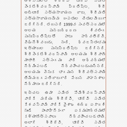
ఆశిస్సులతో శ్రీదేవి భూదేవి సమేత
వెంకటేశ్వరస్వామి ప్రతిష్ట, శ్రీ
అట్లూరి సత్యనారాయణ రాజు, శ్రీమతి
సత్యనారాయణమ్మ దంపతుల చేతులమీదుగా
జరిగినది. తదుపరి 1999వ సంవత్సరములో
ఆలయ పునరుద్ధరణ శివలింగ
పునఃప్రతిష్టతో పాటు పార్వతీదేవి,
విఘ్నేశ్వరుడు, నంది, ధ్వజస్తంభము
ఇత్యాదుల పునఃప్రతిష్ట జరిగినది.
శ్రీవెంకటేశ్వరస్వామి ఆలయము శ్రీవాణీ
మాతాజీ సత్సంగము వారి ఆధ్వర్యంలో
నిర్మింపబడి నిర్వహించబడుచున్నది.
ఆలయము వెనుక భాగమున శ్రీవత్సవాయి
తిమ్మజగపతిరాజుగారి పేరున వాహనశాల
నిర్మాణం జరిగినది.
ఇచ్చట ఉమా సమేత సోమేశ్వరస్వామి
వారికి మరియు శ్రీదేవి, భూదేవి సమేత
కేశవస్వామి వారికి వైశాఖ శుద్ధ ఏకాదశి
నుండి పాంచాహ్నికంగా ఏకముహూర్తములో
కళ్యాణోత్సవాలు నిర్వహించబడతాయి.
అలాగే శ్రీదేవి, భూదేవి సమేత