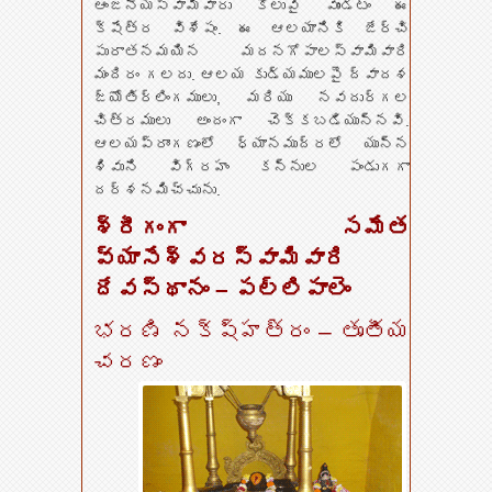
ఆంజనేయస్వామివారు కొలువై వుండటం ఈ
క్షేత్ర విశేషం. ఈ ఆలయానికి జేర్చి
పురాతనమయిన మదనగోపాలస్వామివారి
మందిరం గలదు. ఆలయ కుడ్యములపై ద్వాదశ
జ్యోతిర్లింగములు, మరియు నవదుర్గల
చిత్రములు అందంగా చెక్కబడియున్నవి.
ఆలయప్రాంగణంలో ధ్యానముద్రలో యున్న
శివుని విగ్రహం కన్నుల పండుగగా
దర్శనమిచ్చును.
శ్రీగంగా సమేత
వ్యాసేశ్వరస్వామివారి
దేవస్థానం – పల్లిపాలెం
భరణి నక్ష్హత్రం – తృతీయ
చరణం