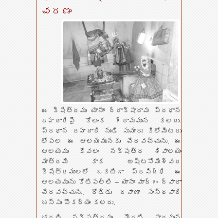
చరణం
ఈ క్షేత్రము యానాం ద్రాక్షారామ ప్రధాన
రహదారిపై కోలంక గ్రామమున కలదు.
ప్రధాన రహదారి నుండి సుమారు కిలోమీటరు
లోపల ఈ ఆలయమునకు చేరవచ్చును. ఈ
ఆలయము కేవలం నక్షత్ర శివాలయం
మాత్రమే కాక అష్టసోమేశ్వర
క్షేత్రములలో ఒకటిగా ప్రసిద్ధి. ఈ
ఆలయమును కోటిపల్లి – యానాం మార్గం ద్వారా
చేరవచ్చును. రోడ్డు రవాణా సంస్థవారి
బస్సు సౌకర్యం కలదు.
భరణి నక్షత్రము మొదటి పాదమున