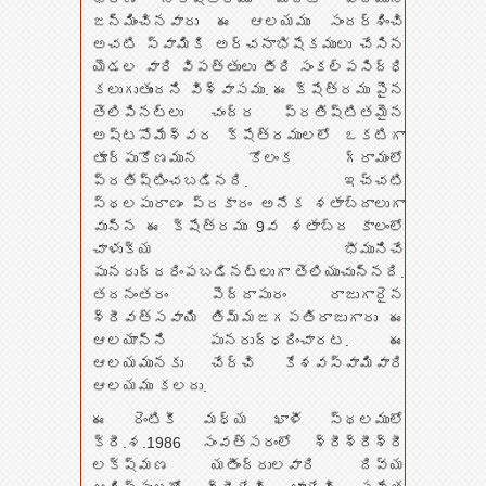
జన్మించినవారు ఈ ఆలయము సందర్శించి
అచటి స్వామికి అర్చనాభిషేకములు చేసిన
యెడల వారి విపత్తులు తీరి సంకల్పసిద్ధి
కలుగుతుందని విశ్వాసము. ఈ క్షేత్రము పైన
తెలిపినట్లు చంద్ర ప్రతిష్టితమైన
అష్టసోమేశ్వర క్షేత్రములలో ఒకటిగా
తూర్పుకోణమున కోలంక గ్రామంలో
ప్రతిష్టించబడినది. ఇచ్చటి
స్థలపురాణం ప్రకారం అనేక శతాబ్దాలుగా
వున్న ఈ క్షేత్రము 9వ శతాబ్ద కాలంలో
చాళుక్య భీమునిచే
పునరుద్దరింపబడినట్లుగా తెలియుచున్నది.
తదనంతరం పెద్దాపురం రాజుగారైన
శ్రీవత్సవాయి తిమ్మజగపతిరాజుగారు ఈ
ఆలయాన్ని పునరుద్ధరించారట. ఈ
ఆలయమునకు చేర్చి కేశవస్వామివారి
ఆలయము కలదు.
ఈ రెంటికీ మధ్య ఖాళీ స్థలములో
క్రీ.శ.1986 సంవత్సరంలో శ్రీశ్రీశ్రీ
లక్ష్మణ యతీంద్రులవారి దివ్య