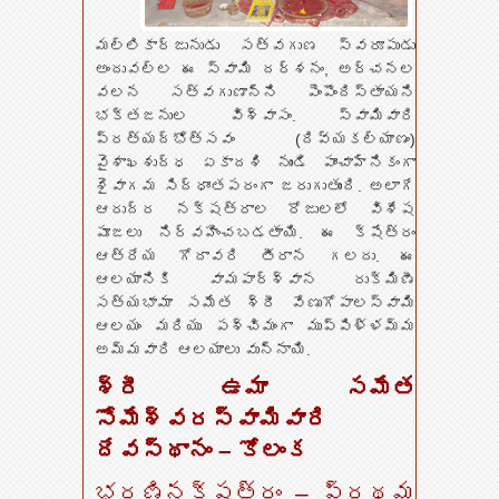
మల్లికార్జునుడు సత్వగుణ స్వరూపుడు
అందువల్ల ఈ స్వామి దర్శనం, అర్చనల
వలన సత్వగుణాన్ని పెంపొందిస్తాయని
భక్తజనుల విశ్వాసం. స్వామివారి
ప్రత్యద్భోత్సవం (దివ్యకల్యాణం)
వైశాఖశుద్ధ ఏకాదశి నుండి పాంచాహ్నికంగా
శైవాగమ సిద్ధాంతపరంగా జరుగుతుంది. అలాగే
ఆరుద్ర నక్షత్రాల రోజులలో విశేష
పూజలు నిర్వహించబడతాయి. ఈ క్షేత్రం
ఆత్రేయ గోదావరి తీరాన గలదు. ఈ
ఆలయానికి వామపార్శ్వాన రుక్మిణీ
సత్యభామా సమేత శ్రీ వేణుగోపాలస్వామి
ఆలయం మరియు పశ్చిమంగా ముప్పిళ్ళమ్మ
అమ్మవారి ఆలయాలు వున్నాయి.
శ్రీ ఉమా సమేత
సోమేశ్వరస్వామివారి
దేవస్థానం – కోలంక
భరణినక్షత్రం – ప్రథమ