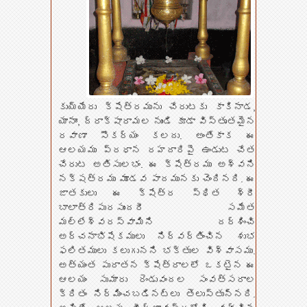
కుయ్యేరు క్షేత్రమును చేరుటకు కాకినాడ,
యానాం, ద్రాక్షారామల నుండి కూడా విస్తృతమైన
రవాణా సౌకర్యం కలదు. అంతేకాక ఈ
ఆలయము ప్రధాన రహదారిపై ఉండుట చేత
చేరుట అతిసులభం. ఈ క్షేత్రము అశ్వని
నక్షత్రము మూడవ పాదమునకు చెందినది. ఈ
జాతకులు ఈ క్షేత్ర స్థిత శ్రీ
బాలాత్రిపురసుందరీ సమేత
మల్లేశ్వరస్వామిని దర్శించి
అర్చనాభిషేకములు నిర్వర్తించిన శుభ
ఫలితములు కలుగునని భక్తుల విశ్వాసము.
అత్యంత పురాతన క్షేత్రాలలో ఒకటైన ఈ
ఆలయం సుమారు రెండువందల సంవత్సరాల
క్రితం నిర్మించబడినట్లు తెలుస్తున్నది.