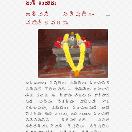
దుగ్గుదూరు
అశ్వని నక్షత్రం –
చతుర్థచరణం
దుగ్గుదూరు క్షేత్రం కుయ్యేరు గ్రామానికి
సమీపంలో గొల్లపాలెం – కుయ్యేరు రహదారి
యందు కలదు. ఈ గ్రామం చేరుటకు కాకినాడ
నుండి బస్సు సౌకర్యం మాత్రమే గాక
గొల్లపాలెం, కుయ్యేరు గ్రామాలనుండి ఆటో
సౌకర్యం కూడా గలదు. దుగ్గుదూరు గ్రామంలో
వేంచేసియున్న శ్రీపార్వతీ సమేత
మల్లేశ్వరస్వామి క్షేత్రం నక్షత్ర