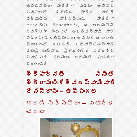
తృతీయనేత్రం మాదిరిగా వుండటం అభిషేక
సమయాలలో శివలింగం తాకిన వారికి
విద్యుత్తు తాకినప్పుడు మాదిరిగా
జలదరింపు కలుగుతుందట. ఈ ఆలయంలోని
నవగ్రహ మంటపంలో ఆంజనేయస్వామి వారి
విగ్రహం ప్రతిష్టించారు. ఇవికాక ఈ ఆలయ
ప్రాంగణంలో గణపతి, దత్తాత్రేయస్వామి
కొలువై యున్నారు. వైశాఖశుద్ధ ఏకాదశికి
స్వామివారి కల్యాణం అత్యంత వైభవంగా
జరుగుతుంది.
శ్రీపార్వతీ సమేత
శ్రీరామలింగేశ్వరస్వామివారి
దేవస్థానం – ఉప్పంగల
భరణి నక్షత్రం – చతుర్థ
చరణం