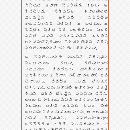
విస్తృత రవాణా సౌకర్యము కలదు. ఈ
క్షేత్రము నక్షత్ర శివాలయాలలో
మొదటిదైన అశ్వని నక్షత్రం
రెండవపాదానికి చెందినది. ఈ జాతకులు ఈ
క్షేత్ర స్థిత శ్రీ బాలాత్రిపుర సుందరీ
సమేత భవానీ శంకరస్వామిని దర్శించి
అర్చనాభిషేకములు నిర్వర్తించిన విశేష
ఫలితములుండునని భక్తుల విశ్వాసము.
ఈ క్షేత్రమునకు సంబంధించి విశేషమైన
స్థలపురాణం కలదు. కలియుగారంభ
సమయమున దేవతలకు మునీశ్వరులకు
ఋషీశ్వరులకు స్నాన సంధ్యా వందనాది జప
తపాదులకు పవిత్ర జలము లేనందున
భగీరథుడు అను మహాముని ఆకాశగంగ కొరకై
శివుని గూర్చి ఘోరమైన తపస్సు చేసెను.
అందులకు శంకరుడు మెచ్చి ఆకాశగంగను తన
శిఖనందు బంధించి జడపాయ ద్వారా కొంత
జలమును క్రిందకు వదులసాగెను. ఆ జలమును
మానవ క్షేమమునకై సప్తమహాఋషులు
ఒక్కొక్కరూ ఒక్కో ప్రదేశమునకు ఆ