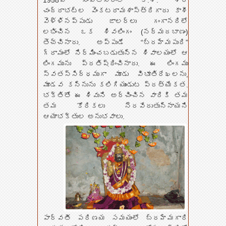
1958వ సంవత్సరంలో కీ.శే. శ్రీ
చంద్రాభట్ల వెంకటరామశాస్త్రిగారు కాశీ
వెళ్ళినప్పుడు జాలర్లు గంగానదిలో
లభించిన ఒక శివలింగం (నర్మదబాణం)
తెచ్చినారు. అప్పుడే “బ్రహ్మపురి”
గ్రామంలో నిర్మించబడుతున్న శివాలయంలో ఆ
లింగమును ప్రతిష్ఠించినారు. ఈ లింగము
స్వతస్సిద్ధముగా మూడు విభూతిరేఖలను,
మూడవ కన్నును కలిగియుండుట ప్రత్యేకత.
భక్తితో ఈ శివుని అర్చించిన వారికి తమ
తమ కోరికలు నెరవేరుతున్నాయని
ఆయాభక్తుల అనుభవాలు.
పార్వతీ పరిణయ సమయంలో బ్రహ్మగారి