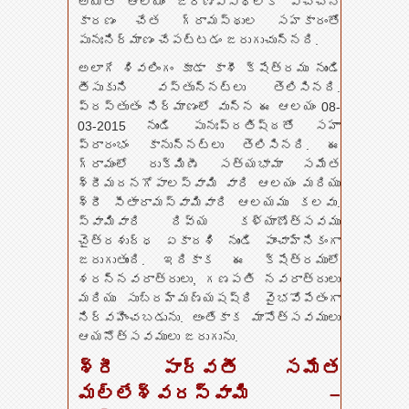
అయితే ఆలయం జీర్ణావస్థలోకి వచ్చిన
కారణం చేత గ్రామస్థుల సహకారంతో
పునఃనిర్మాణం చేపట్టడం జరుగుచున్నది.
అలాగే శివలింగం కూడా కాశీ క్షేత్రము నుండి
తీసుకుని వస్తున్నట్లు తెలిసినది.
ప్రస్తుతం నిర్మాణంలో వున్న ఈ ఆలయం 08-
03-2015 నుండి పునఃప్రతిష్ఠతో సహా
ప్రారంభం కానున్నట్లు తెలిసినది. ఈ
గ్రామంలో రుక్మిణీ సత్యభామా సమేత
శ్రీమదనగోపాలస్వామి వారి ఆలయం మరియు
శ్రీ సీతారామస్వామివారి ఆలయము కలవు.
స్వామివారి దివ్య కళ్యాణోత్సవము
చైత్రశుద్ధ ఏకాదశి నుండి పాంచాహ్నికంగా
జరుగుతుంది. ఇదికాక ఈ క్షేత్రములో
శరన్నవరాత్రులు, గణపతి నవరాత్రులు
మరియు సుబ్రహ్మణ్యషష్ఠి వైభవోపేతంగా
నిర్వహించబడును. అంతేకాక మాసోత్సవములు
ఆయనోత్సవములు జరుగును.
శ్రీ పార్వతీ సమేత
మల్లేశ్వరస్వామి –