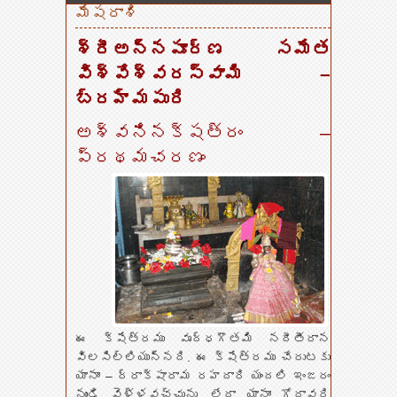
మేషరాశి
శ్రీఅన్నపూర్ణ సమేత
విశ్వేశ్వరస్వామి –
బ్రహ్మపురి
అశ్వనినక్షత్రం –
ప్రథమచరణం
ఈ క్షేత్రము వృద్ధగౌతమి నదీతీరాన
విలసిల్లియున్నది. ఈ క్షేత్రము చేరుటకు
యానాం – ద్రాక్షారామ రహదారి యందలి ఇంజరం
నుండి వెళ్ళవచ్చును. లేదా యానాం గోదావరి