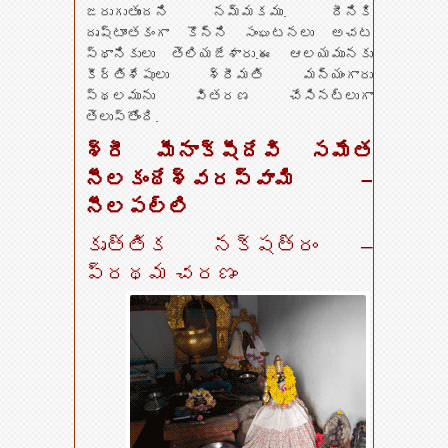
జరుగుతుందని నమ్మకము. దీనికి
దృష్టాంతకంగా కొన్ని సంఘటనలు అచట
స్థానికులు తెలియజేశారు.ఈ ఆలయమునకు
కీర్తిశేషులు శ్రీమతి మన్యంగారు
స్థలమును వితరణ చేసినట్లుగా
తెలుస్తోంది.
శ్రీ మీనాక్షీదేవి సమేత
నీలకంఠేశ్వరస్వామి –
నీలపల్లి
కృత్తిక నక్షత్రం –
ప్రథమ చరణం