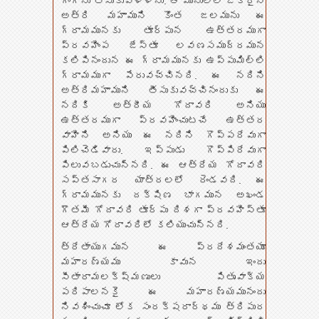
గంగను తీసుకువెళ్ళెను. ఆ మునులలో ఒకరైన
అత్రి మహాముని కొంత జలమును ఈ
గ్రామమునకు తూర్పున ఉత్తరముగా
ప్రవహింప జేస్తూ లవణసముద్రమున
కలిపినందున ఈ గ్రామమునకు ఉప్పుమిల్లి
గ్రామముగా పేరువచ్చినది. ఈ నదిని
అత్రిమహాముని తీసుకువచ్చినందుకు ఈ
నదికి అత్రీయ గోదావరి అనియు
ఉత్తరముగా ప్రవహించుటచే ఉత్తర
వాహిని అనియు ఈ నదిని గొప్పరేవుగా
పిలిచెడివారు. ఇప్పుడు గొప్పిరేవుగా
పిలువబడుచున్నది. ఈ ఆత్రేయ గోదావరి
సప్తసాగర యాత్రలలో రెండవది. ఈ
గ్రామమునకు దక్షిణ భాగమున అఖండ
గౌతమీ గోదావరి తూర్పు దిశగా ప్రవహిస్తూ
ఆత్రేయ గోదావరిలో కలియుచున్నది.
త్రేతాయుగమున ఈ ప్రదేశమంతయూ
మహారణ్యము కావున ఇందు
సీతారామలక్ష్మణులు పితృవాక్య
పరిపాలనకై ఈ మహారణ్యమునందు
నివశించుచూ లోక సంరక్షరార్థము త్రిపుర