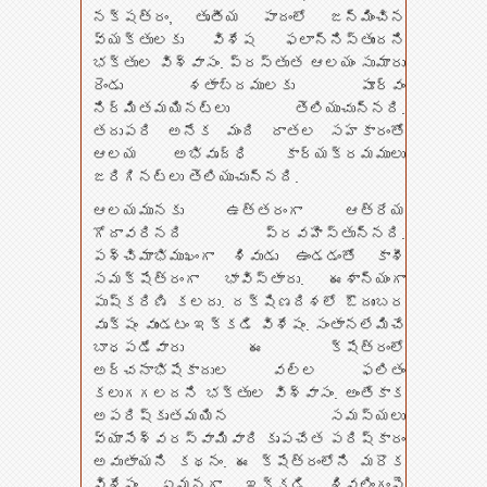
నక్షత్రం, తృతీయ పాదంలో జన్మించిన
వ్యక్తులకు విశేష ఫలాన్నిస్తుందని
భక్తుల విశ్వాసం. ప్రస్తుత ఆలయం సుమారు
రెండు శతాబ్దములకు పూర్వం
నిర్మితమయినట్లు తెలియుచున్నది.
తదుపరి అనేక మంది దాతల సహకారంతో
ఆలయ అభివృద్ధి కార్యక్రమములు
జరిగినట్లు తెలియుచున్నది.
ఆలయమునకు ఉత్తరంగా ఆత్రేయ
గోదావరినది ప్రవహిస్తున్నది.
పశ్చిమాభిముఖంగా శివుడు ఉండడంతో కాశీ
సమక్షేత్రంగా భావిస్తారు. ఈశాన్యంగా
పుష్కరిణి కలదు. దక్షిణదిశలో ఔదుంబర
వృక్షం వుండటం ఇక్కడి విశేషం. సంతానలేమిచే
బాధపడేవారు ఈ క్షేత్రంలో
అర్చనాభిషేకాదుల వల్ల ఫలితం
కలుగగలదని భక్తుల విశ్వాసం. అంతేకాక
అపరిష్కృతమయిన సమస్యలు
వ్యాసేశ్వరస్వామివారి కృపచేత పరిష్కారం
అవుతాయని కథనం. ఈ క్షేత్రంలోని మరొక
విశేషం ఏమనగా ఇక్కడి శివలింగంపై