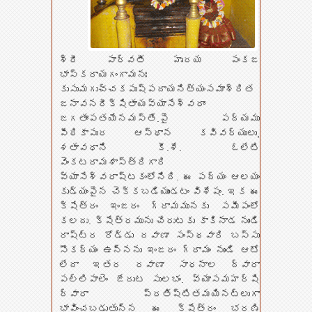
శ్రీ పార్వతీ హృదయ పంకజ
భాస్కరాయగంగామనః
కుసుమగుచ్చకపుష్పదాయనిత్యంసమాశ్రిత
జనావనదీక్షితాయవ్యాసేశ్వరాం
జగతాంపతయేనమస్తే.పై పద్యము
పీఠికాపుర ఆస్థాన కవివర్యులు,
శతావధాని కీ.శే. ఓలేటి
వెంకటరామశాస్త్రిగారి
వ్యాసేశ్వరాష్టకంలోనిది. ఈ పద్యం ఆలయం
కుడ్యంపైన చెక్కబడియుండటం విశేషం. ఇక ఈ
క్షేత్రం ఇంజరం గ్రామమునకు సమీపంలో
కలదు. క్షేత్రమును చేరుటకు కాకినాడ నుండి
రాష్ట్ర రోడ్డు రవాణా సంస్థవారి బస్సు
సౌకర్యం ఉన్నను ఇంజరం గ్రామం నుండి ఆటో
లేదా ఇతర రవాణా సాధనాల ద్వారా
పల్లిపాలెం జేరుట సులభం. వ్యాసమహర్షి
ద్వారా ప్రతిష్టితమయినట్లుగా
భావించబడుతున్న ఈ క్షేత్రం భరణి