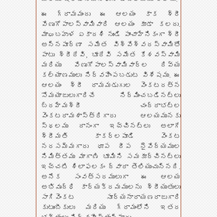
ఈ గ్రామమందు ఈ ఆలయం కాక శ్రీ
వేణుగోపాలస్వామివారి ఆలయం కూడా కలదు.
మాఘబహుళ ఏకాదశి నుండి పాంచాహ్నికంగా శ్రీ
అన్నపూర్ణా సమేత విశ్వేశ్వరస్వామితో
పాటు శ్రీదేవి, భూదేవి సమేత కేశవస్వామి
మరియు వేణుగోపాలస్వామివార్ల దివ్య
కల్యాణములు నిర్వహింపబడుట విశేషము. ఈ
ఆలయం శ్రీ రామమడుగుల వెంకటరత్న
సోమయాజులుగారిచే నిర్మించబడినట్లు
బ్రహ్మశ్రీ చంద్రాభట్ల
వెంకటరామశాస్త్రిగారు ఆలయమునకు
స్థలము దానంగా ఇచ్చినట్లు అలాగే
శ్రీమతి కాకర్లపూడి వెంకట
నరసమ్మగారు ధూప దీప నైవేద్యముల
నిమిత్తము మాగాణి భూమిని సమకూర్చినట్లు
ఇచ్చటి శిలాఫలకం ద్వారా తెలియుచున్నది.
అనేక సంవత్సరములుగా ఈ ఆలయ
అభివృద్ధి కార్యక్రమములను శ్రీయుతులు
సాగివెంకట సూర్యనారాయణరాజుగారి
కుటుంబీకులు మరియు గ్రామంలోని ఇతర