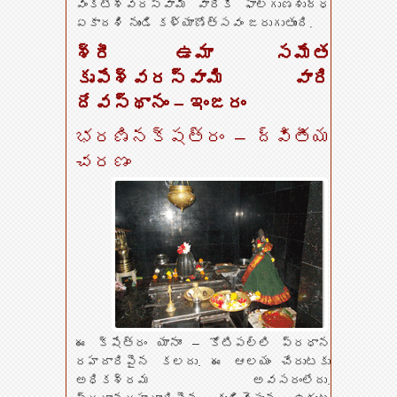
వెంకటేశ్వరస్వామి వారికి ఫాల్గుణశుద్ధ
ఏకాదశి నుండి కళ్యాణోత్సవం జరుగుతుంది.
శ్రీ ఉమా సమేత
కృపేశ్వరస్వామి వారి
దేవస్థానం – ఇంజరం
భరణినక్షత్రం – ద్వితీయ
చరణం
ఈ క్షేత్రం యానాం – కోటిపల్లి ప్రధాన
రహదారిపైన కలదు. ఈ ఆలయం చేరుటకు
అధికశ్రమ అవసరంలేదు.