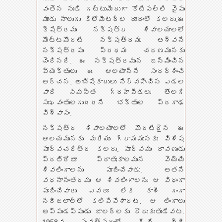
వంతెన నుండి గట్టుమీదుగా కోటిపల్లి వైపు
మూడు నాలుగు కిలోమీటర్ల దూరంలో కలదు.ఈ
క్షేత్రము నక్షత్ర శివాలయాలలో
మొట్టమొదటి నక్షత్రము అశ్వని
నక్షత్రపు ప్రథమ చరణమునకు
చెందినది. ఈ నక్షత్రమున జన్మించిన
వ్యక్తులు ఈ ఆలయాన్ని సందర్శించి
అర్చన, అభిషేకాదులు నిర్వహించిన ఎడల
వారి సమస్త గ్రహపీడలు తొలగి
సుఖవంతులగుదరని భక్తుల ప్రగాఢ
విశ్వాసం.
నక్షత్ర శివాలయాలలో మొదటిదైన ఈ
ఆలయమునకు మరియు గ్రామమునకు విశేష
పూర్వచరిత్ర కలదు. పూర్వము రావణుడు
ప్రతిరోజూ ప్రాతఃకాలమున వెయ్యి
శివలింగాలను పూజించేవాడు. అతని
వధనానంతరము ఆ శివలింగాలను ఆ విధంగా
పూజించేవారు ఎవరూ లేక కాశీ గంగా
నదీజలాల్లో కలిపివేశారట. ఆ లింగాలు
అప్పుడప్పుడు జాలర్లకు దొరుకుతుండేవట.