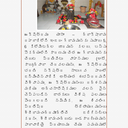
ఈక్షేత్రము యానాం – ద్రాక్షారామ
రహదారిలోని ఇంజరం గ్రామమునకు సుమారు 5,
6 కిలోమీటర్ల దూరమున కలదు. బస్సు
సౌకర్యంలేని కారణము చేత ఈ గ్రామమునకు
చేరుట ప్రయివేటు వాహనముల (ఆటో,
కారు)ద్వారా చేరవలయును. ఈ క్షేత్రము
భరణి నక్షత్ర నాలుగవ పాదంలో
జన్మించినవారికి అత్యంత శుభప్రదమని
విశ్వాసము, ఈ క్షేత్రమునందు దర్శనము
మరియు అర్చనాభిషేకముల వలన పైన
చెప్పబడిన జాతకులు విశేష ఫలములు
పొందగలరని నమ్మిక. ఈ శివలింగ
ప్రతిష్ఠ త్రేతాయుగమునందు
శ్రీరామచంద్రమూర్తిచే జరిగినట్లు
కథనం. శ్రీరామచంద్రుడు దండకారణ్యమున
పాదాచారియై ప్రయాణము చేయు సమయములో